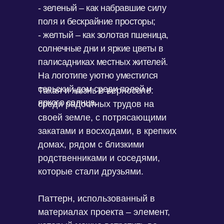
- зеленый – как набравшие силу
поля и бескрайние просторы;
- желтый – как золотая пшеница,
солнечные дни и яркие цветы в
палисадниках местных жителей.
На логотипе уютно уместился
сельский дом среди полей и
Такая и жизнь в верноселе:
яркого солнца.
среди радостных трудов на
своей земле, с потрясающими
закатами и восходами, в крепких
домах, рядом с близкими
родственниками и соседями,
которые стали друзьями.
Паттерн, использованный в
материалах проекта – элемент,